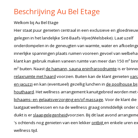
Beschrijving Au Bel Etage
Welkom bij Au Bel Etage
Hier staat puur genieten centraal in een exclusieve en gloednieu
gelegen in het landelijke Sint-Baafs-Vijve(Wielsbeke). Laat uzelf
onderdompelen in de geneugten van warmte, water en afkoeling
innerlijke spanningen plaats ruimen vooreen gevoel van welbeh
klant kan gebruik maken vaneen ruimte van meer dan 150 m² bin
m² buiten. Naast
de hamann, sauna eninfraroodruimte
is er binn
relaxruimte met haard
voorzien. Buiten kan de klant genieten
van
en jacuzzi
en kan (eventueel) gezellig lunchen in
de poolhouse bij
houthaard
. Het wellness arrangement kanuitgebreid worden met
lichaams- en gelaatsverzorging en/of massage
. Voor de klant di
laatgaat wellnessen en na de wellness graag onmiddellijk onder 
duikt is er
slaapgelegenheid
voorzien. Bij dit laat avond arrangem
's ochtends nog genieten van een lekker
ontbijt
en enkele uren ex
wellness tijd.