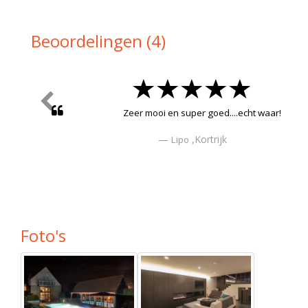
Beoordelingen (4)
Heerlijke en nette privé wellness...super!
,De Pinte
Peter
Foto's