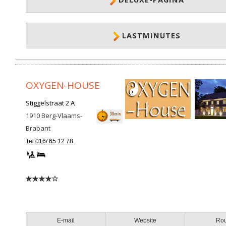
LASTMINUTES
OXYGEN-HOUSE
Stiggelstraat 2 A
1910
Berg-Vlaams-
Brabant
Tel:016/ 65 12 78
E-mail
Website
Ro