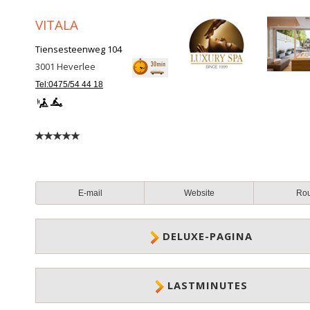
VITALA
Tiensesteenweg 104
3001
Heverlee
Tel:0475/54 44 18
E-mail
Website
Ro
DELUXE-PAGINA
LASTMINUTES