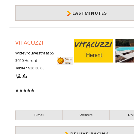
LASTMINUTES
VITACUZZI
Wittevrouwestraat 55
3020
Herent
Tel:0477/28 30 83
E-mail
Website
Ro
DELUXE-PAGINA