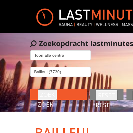
Zoekopdracht lastminute
ZOEK
RESET
BAILLEUL