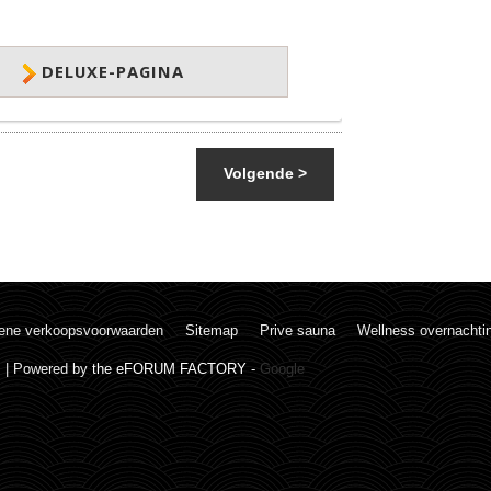
DELUXE-PAGINA
Volgende >
ene verkoopsvoorwaarden
Sitemap
Prive sauna
Wellness overnachti
. | Powered by
the eFORUM FACTORY
-
Google