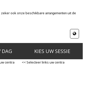
jk zeker ook onze beschikbare
uit de
arrangementen
W DAG
KIES UW SESSIE
 uw centra
<< Selecteer links uw centra