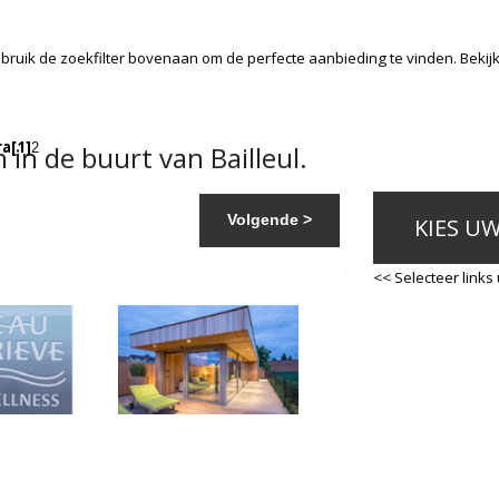
bruik de zoekfilter bovenaan om de perfecte aanbieding te vinden. Beki
ra
[1]
in de buurt van Bailleul.
2
Volgende >
KIES U
<< Selecteer links