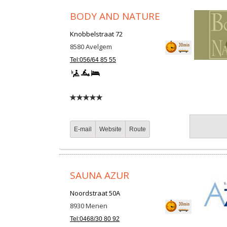
BODY AND NATURE
Knobbelstraat 72
8580
Avelgem
Tel:056/64 85 55
E-mail
Website
Route
SAUNA AZUR
Noordstraat 50A
8930
Menen
Tel:0468/30 80 92