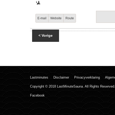
E-mail
Website
Route
< Vorige
Lastminutes
Disclaimer
Privacyverklaring
Algem
Copyright © 2018 LastMinuteSauna. All Rights Reserved
Facebook