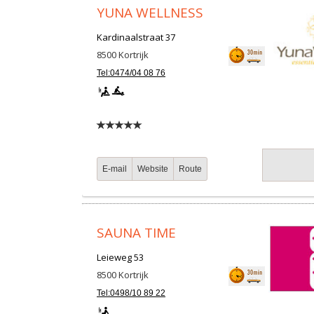
YUNA WELLNESS
Kardinaalstraat 37
8500
Kortrijk
Tel:0474/04 08 76
E-mail
Website
Route
SAUNA TIME
Leieweg 53
8500
Kortrijk
Tel:0498/10 89 22