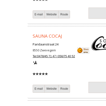
E-mail
Website
Route
SAUNA COCAJ
Paridaanstraat 24
8550
Zwevegem
Tel:0478/45 71 47 | 056/75 40 52
E-mail
Website
Route