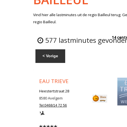
Vind hier alle
lastminutes
uit de regio Bailleul
terug. Ge
regio Bailleul.
14 cent
577 lastminutes gevonden 
< Vorige
EAU TRIEVE
Heestertstraat 28
8580
Avelgem
Tel:0468/14 72 56