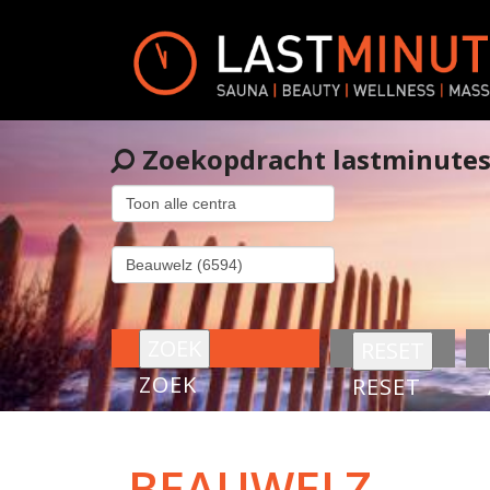
Zoekopdracht lastminute
ZOEK
RESET
BEAUWELZ