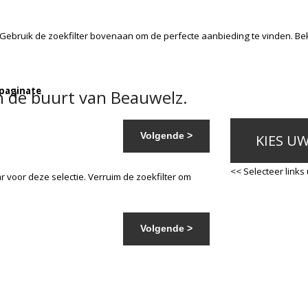
 Gebruik de zoekfilter bovenaan om de perfecte aanbieding te vinden. Be
 paginate
n de buurt van Beauwelz.
Volgende >
KIES U
<< Selecteer links
 voor deze selectie. Verruim de zoekfilter om
Volgende >