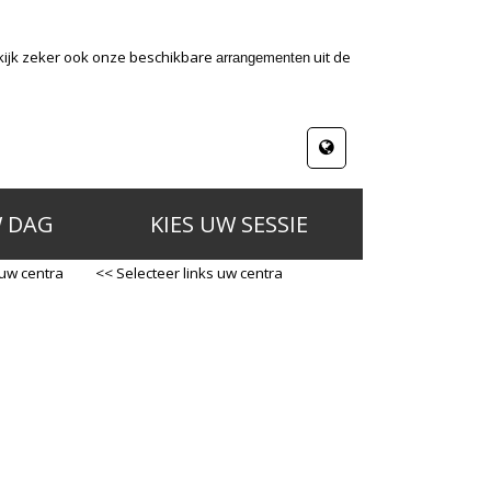
kijk zeker ook onze beschikbare
uit de
arrangementen
W DAG
KIES UW SESSIE
 uw centra
<< Selecteer links uw centra