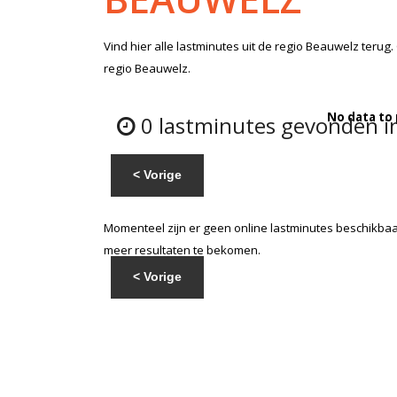
Vind hier alle
lastminutes
uit de regio Beauwelz
terug.
regio Beauwelz.
No data to
0 lastminutes gevonden i
< Vorige
Momenteel zijn er geen online lastminutes beschikbaar
meer resultaten te bekomen.
< Vorige