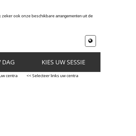
jk zeker ook onze beschikbare
uit de
arrangementen
W DAG
KIES UW SESSIE
 uw centra
<< Selecteer links uw centra