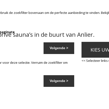
ebruik de zoekfilter bovenaan om de perfecte aanbieding te vinden. Beki
 paginate
ivé sauna’s in de buurt van Anlier.
Volgende >
KIES U
<< Selecteer links
 voor deze selectie. Verruim de zoekfilter om
Volgende >