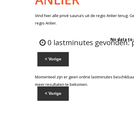
Vind hier alle
privé sauna’s
uit de regio Anlier
terug. G
regio Anlier.
No data to
0 lastminutes gevonden: pr
< Vorige
Momenteel zijn er geen online lastminutes beschikbaar
meer resultaten te bekomen.
< Vorige