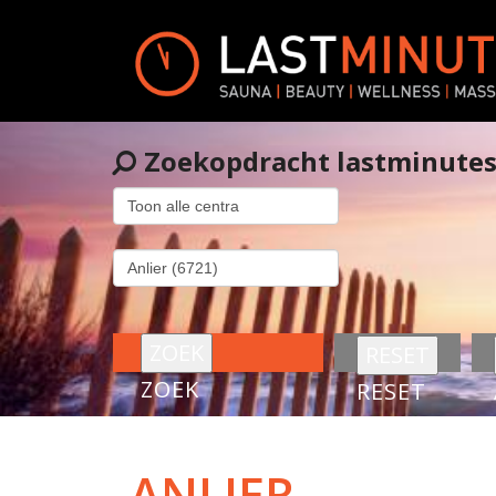
Zoekopdracht lastminute
ZOEK
RESET
ANLIER