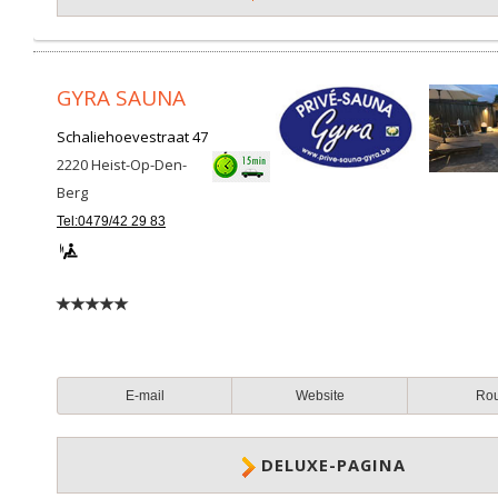
GYRA SAUNA
Schaliehoevestraat 47
2220
Heist-Op-Den-
Berg
Tel:0479/42 29 83
E-mail
Website
Ro
DELUXE-PAGINA