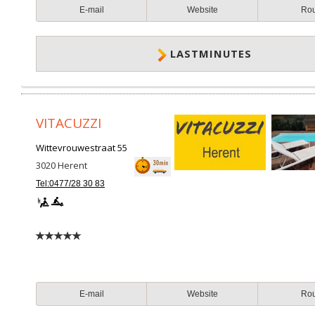
E-mail
Website
Ro
LASTMINUTES
VITACUZZI
Wittevrouwestraat 55
3020
Herent
Tel:0477/28 30 83
E-mail
Website
Ro