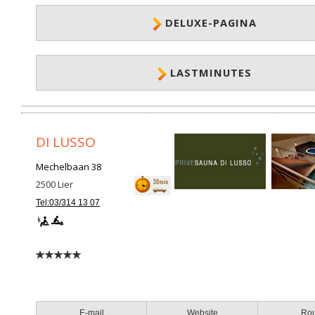
DELUXE-PAGINA
LASTMINUTES
DI LUSSO
Mechelbaan 38
2500
Lier
Tel:03/314 13 07
E-mail
Website
Ro