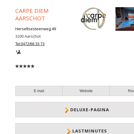
CARPE DIEM
AARSCHOT
Herseltsesteenweg 49
3200
Aarschot
Tel:0472/68 33 73
E-mail
Website
Ro
DELUXE-PAGINA
LASTMINUTES