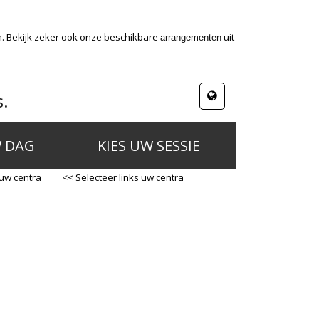
n. Bekijk zeker ook onze beschikbare
uit
arrangementen
s.
W DAG
KIES UW SESSIE
 uw centra
<< Selecteer links uw centra