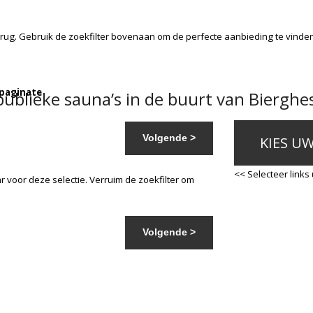
rug. Gebruik de zoekfilter bovenaan om de perfecte aanbieding te vinde
 paginate
ublieke sauna’s in de buurt van Bierghe
Volgende >
KIES U
<< Selecteer links
 voor deze selectie. Verruim de zoekfilter om
Volgende >