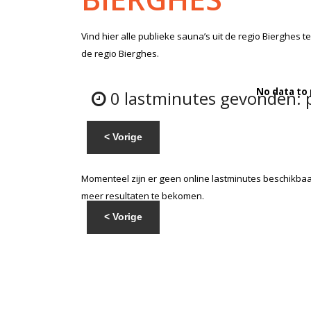
Vind hier alle
publieke sauna’s
uit de regio Bierghes
te
de regio Bierghes.
No data to
0 lastminutes gevonden: p
< Vorige
Momenteel zijn er geen online lastminutes beschikbaar
meer resultaten te bekomen.
< Vorige