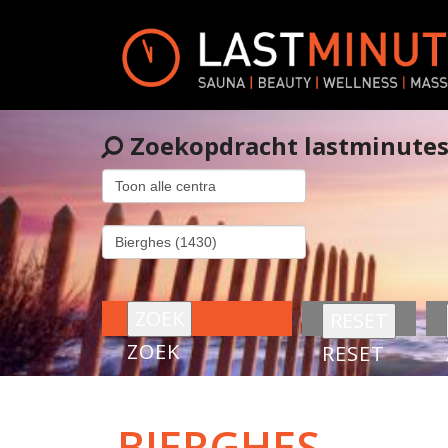
Zoekopdracht lastminute
ZOEK
RESET
BIERGHES