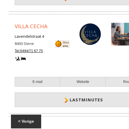
VILLA CECHA
Lavendelstraat 4
8400
Stene
Tel:0494/71 67 75
E-mail
Website
Ro
LASTMINUTES
< Vorige