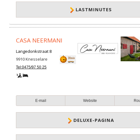
LASTMINUTES
CASA NEERMANI
Langedonkstraat 8
9910
Knesselare
Tel:0475/97 50 25
E-mail
Website
Ro
DELUXE-PAGINA