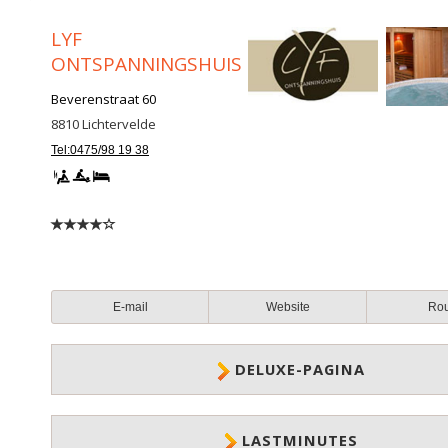
LYF
ONTSPANNINGSHUIS
Beverenstraat 60
8810
Lichtervelde
Tel:0475/98 19 38
E-mail
Website
Ro
DELUXE-PAGINA
LASTMINUTES