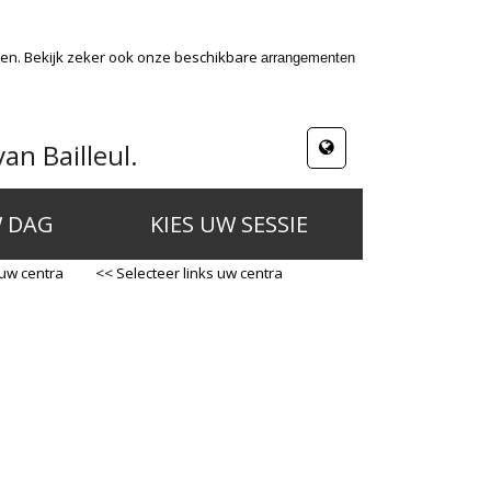
den. Bekijk zeker ook onze beschikbare
arrangementen
an Bailleul.
W DAG
KIES UW SESSIE
 uw centra
<< Selecteer links uw centra