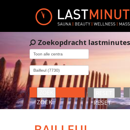
Zoekopdracht lastminute
ZOEK
RESET
BAILLEUL