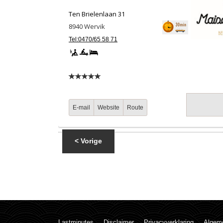
Ten Brielenlaan 31
8940
Wervik
Tel:0470/65 58 71
E-mail
Website
Route
< Vorige
Lastminutes
Disclaimer
Privacyverklaring
Algem