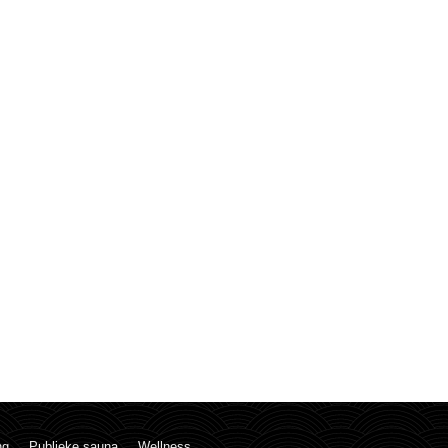
ng
Publieke sauna
Wellness