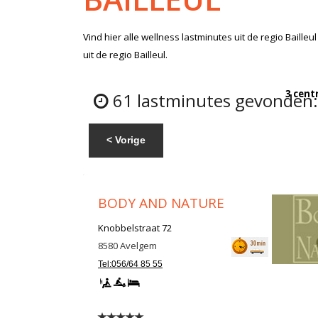
Vind hier alle
wellness lastminutes
uit de regio Bailleul
uit de regio Bailleul.
3 cent
61 lastminutes gevonden: 
< Vorige
BODY AND NATURE
Knobbelstraat 72
8580
Avelgem
Tel:056/64 85 55