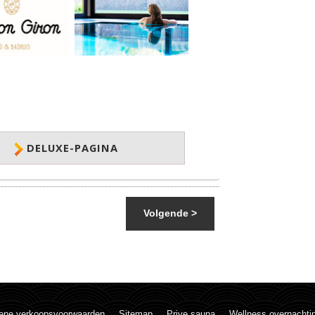
DELUXE-PAGINA
Volgende >
ene verkoopsvoorwaarden
Sitemap
Prive sauna
Wellness overnachti