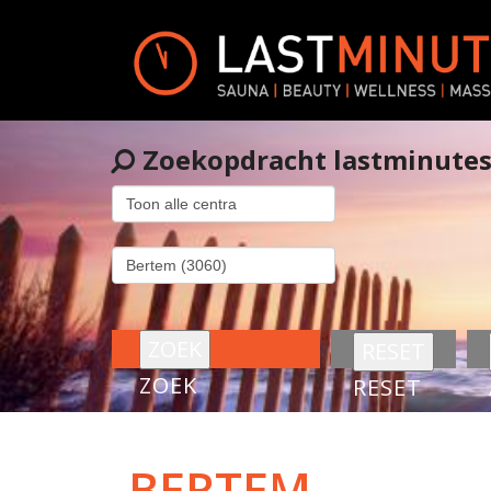
Zoekopdracht lastminute
ZOEK
RESET
BERTEM