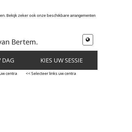
den. Bekijk zeker ook onze beschikbare
arrangementen
van Bertem.
W DAG
KIES UW SESSIE
 uw centra
<< Selecteer links uw centra