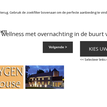
terug. Gebruik de zoekfilter bovenaan om de perfecte aanbieding te vin
ra
[1]
wellness met overnachting in de buurt 
Volgende >
KIES U
<< Selecteer links