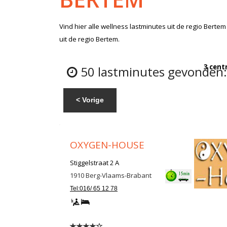
Vind hier alle
wellness lastminutes
uit de regio Bertem
uit de regio Bertem.
3 cent
50 lastminutes gevonden: 
< Vorige
OXYGEN-HOUSE
Stiggelstraat 2 A
1910
Berg-Vlaams-Brabant
Tel:016/ 65 12 78