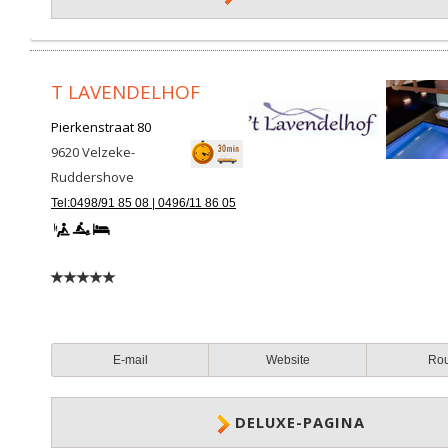
T LAVENDELHOF
Pierkenstraat 80
9620
Velzeke-
Ruddershove
Tel:0498/91 85 08 | 0496/11 86 05
E-mail
Website
Ro
DELUXE-PAGINA