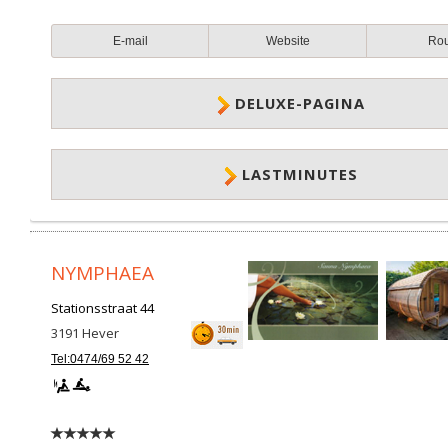
E-mail
Website
Ro
DELUXE-PAGINA
LASTMINUTES
NYMPHAEA
Stationsstraat 44
3191
Hever
Tel:0474/69 52 42