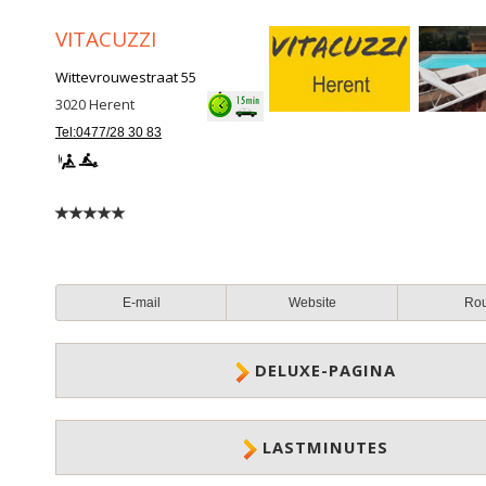
VITACUZZI
Wittevrouwestraat 55
3020
Herent
Tel:0477/28 30 83
E-mail
Website
Ro
DELUXE-PAGINA
LASTMINUTES