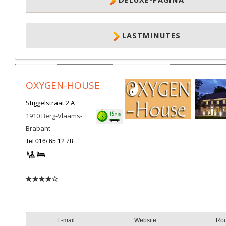
LASTMINUTES
OXYGEN-HOUSE
Stiggelstraat 2 A
1910
Berg-Vlaams-
Brabant
Tel:016/ 65 12 78
E-mail
Website
Ro