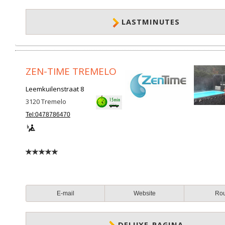
LASTMINUTES
ZEN-TIME TREMELO
Leemkuilenstraat 8
3120
Tremelo
Tel:0478786470
E-mail
Website
Ro
DELUXE-PAGINA