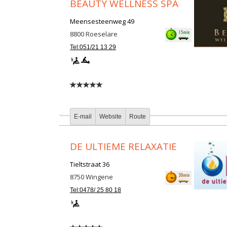
BEAUTY WELLNESS SPA
Meensesteenweg 49
8800
Roeselare
Tel:051/21 13 29
E-mail
Website
Route
DE ULTIEME RELAXATIE
Tieltstraat 36
8750
Wingene
Tel:0478/ 25 80 18