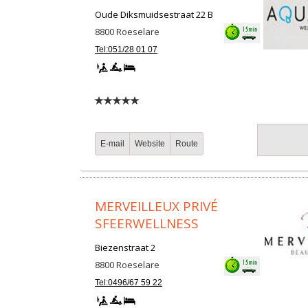
Oude Diksmuidsestraat 22 B
8800
Roeselare
Tel:051/28 01 07
E-mail
Website
Route
MERVEILLEUX PRIVÉ
SFEERWELLNESS
Biezenstraat 2
8800
Roeselare
Tel:0496/67 59 22