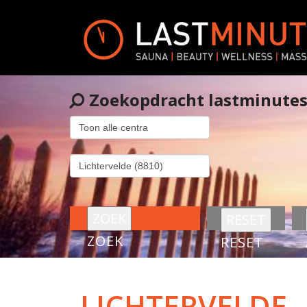
Zoekopdracht lastminute
ZOEK
RESET
LICHTERVELDE