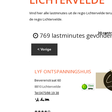
Vind hier alle
lastminutes
uit de regio Lichtervelde
teru
de regio Lichtervelde.
20 centr
769 lastminutes gevonden 
< Vorige
LYF ONTSPANNINGSHUIS
Beverenstraat 60
8810
Lichtervelde
Tel:0475/98 19 38