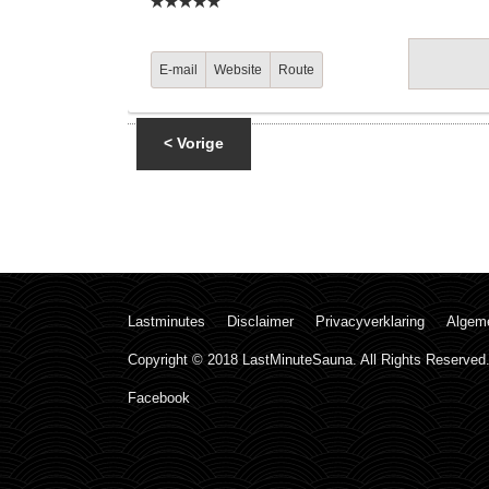
E-mail
Website
Route
< Vorige
Lastminutes
Disclaimer
Privacyverklaring
Algem
Copyright © 2018 LastMinuteSauna. All Rights Reserved
Facebook