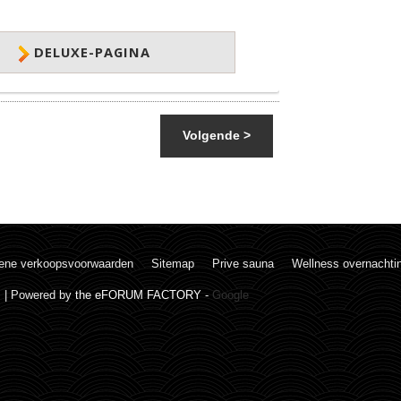
DELUXE-PAGINA
Volgende >
ene verkoopsvoorwaarden
Sitemap
Prive sauna
Wellness overnachti
. | Powered by
the eFORUM FACTORY
-
Google