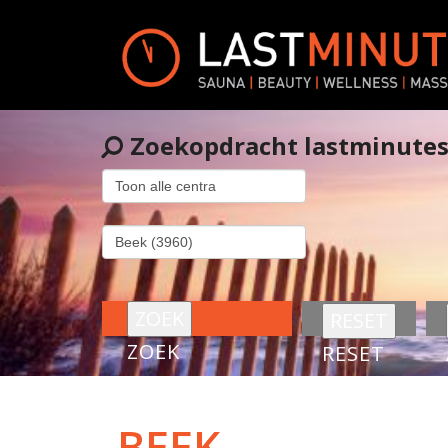
Zoekopdracht lastminute
ZOEK
RESET
BEEK