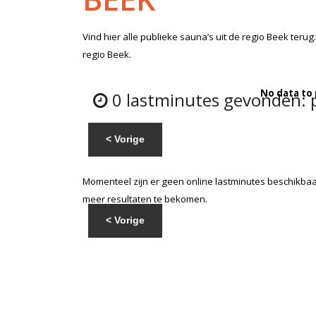
Vind hier alle
publieke sauna’s
uit de regio Beek
terug.
regio Beek.
No data to
0 lastminutes gevonden: p
< Vorige
Momenteel zijn er geen online lastminutes beschikbaar
meer resultaten te bekomen.
< Vorige