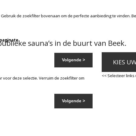
 Gebruik de zoekfilter bovenaan om de perfecte aanbieding te vinden. B
 paginate
ublieke sauna’s in de buurt van Beek.
Volgende >
KIES U
<< Selecteer links
 voor deze selectie. Verruim de zoekfilter om
Volgende >