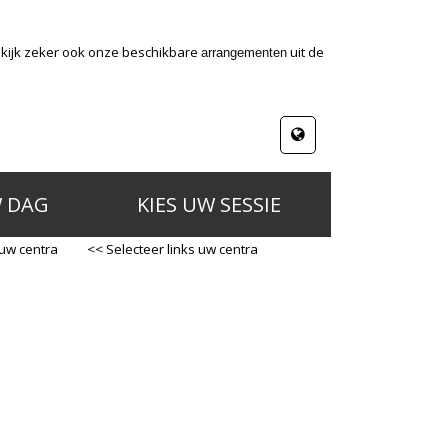
ekijk zeker ook onze beschikbare
uit de
arrangementen
W DAG
KIES UW SESSIE
 uw centra
<< Selecteer links uw centra